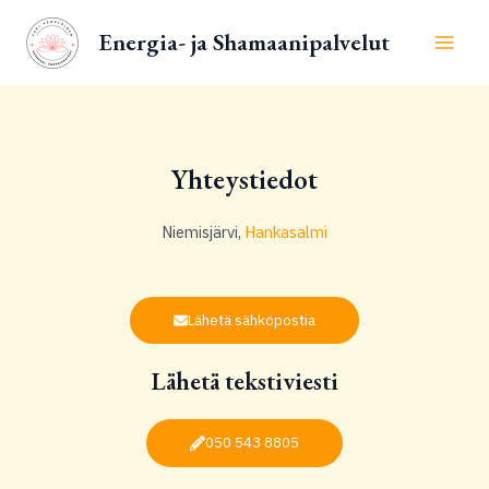
Siirry
Main
Energia- ja Shamaanipalvelut
sisältöön
Men
Yhteystiedot
Niemisjärvi,
Hankasalmi
Lähetä sähköpostia
Lähetä tekstiviesti
050 543 8805